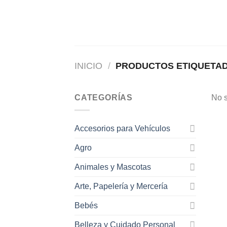
Saltar
al
contenido
INICIO
/
PRODUCTOS ETIQUETAD
CATEGORÍAS
No s
Accesorios para Vehículos
Agro
Animales y Mascotas
Arte, Papelería y Mercería
Bebés
Belleza y Cuidado Personal