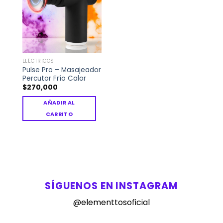
a la
lista de
deseos
ELÉCTRICOS
Pulse Pro – Masajeador
Percutor Frío Calor
$
270,000
AÑADIR AL
CARRITO
SÍGUENOS EN INSTAGRAM
@
elementtosoficial