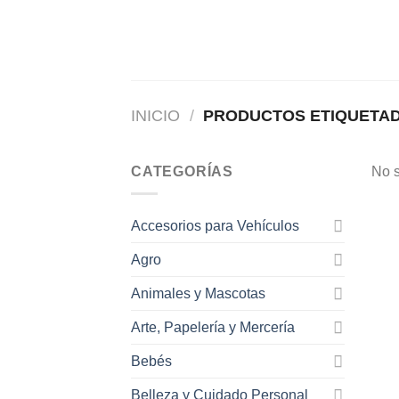
Saltar
al
contenido
INICIO
/
PRODUCTOS ETIQUETAD
CATEGORÍAS
No s
Accesorios para Vehículos
Agro
Animales y Mascotas
Arte, Papelería y Mercería
Bebés
Belleza y Cuidado Personal