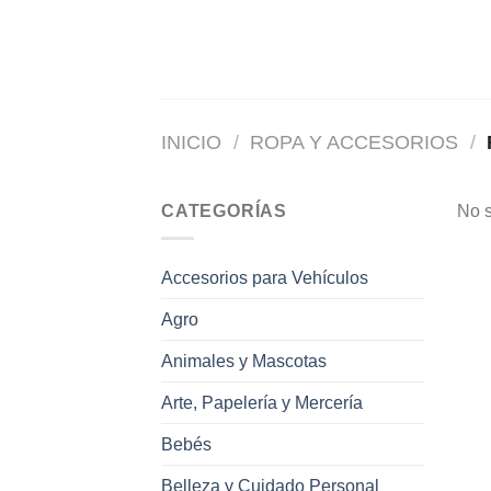
Saltar
al
contenido
INICIO
/
ROPA Y ACCESORIOS
/
CATEGORÍAS
No s
Accesorios para Vehículos
Agro
Animales y Mascotas
Arte, Papelería y Mercería
Bebés
Belleza y Cuidado Personal