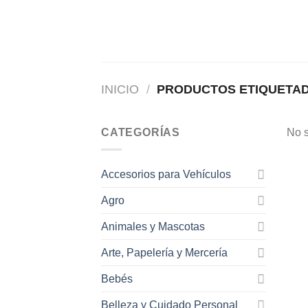
Saltar
al
contenido
INICIO
/
PRODUCTOS ETIQUETAD
CATEGORÍAS
No s
Accesorios para Vehículos
Agro
Animales y Mascotas
Arte, Papelería y Mercería
Bebés
Belleza y Cuidado Personal