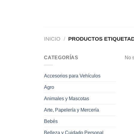
Saltar
al
contenido
INICIO
/
PRODUCTOS ETIQUETA
CATEGORÍAS
No s
Accesorios para Vehículos
Agro
Animales y Mascotas
Arte, Papelería y Mercería
Bebés
Belleza y Cuidado Personal