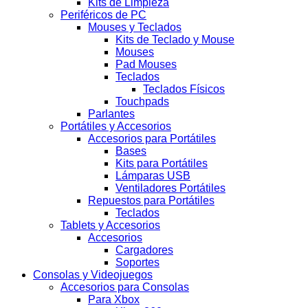
Kits de Limpieza
Periféricos de PC
Mouses y Teclados
Kits de Teclado y Mouse
Mouses
Pad Mouses
Teclados
Teclados Físicos
Touchpads
Parlantes
Portátiles y Accesorios
Accesorios para Portátiles
Bases
Kits para Portátiles
Lámparas USB
Ventiladores Portátiles
Repuestos para Portátiles
Teclados
Tablets y Accesorios
Accesorios
Cargadores
Soportes
Consolas y Videojuegos
Accesorios para Consolas
Para Xbox