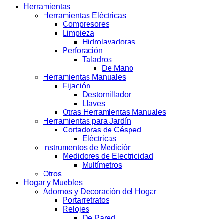
Herramientas
Herramientas Eléctricas
Compresores
Limpieza
Hidrolavadoras
Perforación
Taladros
De Mano
Herramientas Manuales
Fijación
Destornillador
Llaves
Otras Herramientas Manuales
Herramientas para Jardín
Cortadoras de Césped
Eléctricas
Instrumentos de Medición
Medidores de Electricidad
Multímetros
Otros
Hogar y Muebles
Adornos y Decoración del Hogar
Portarretratos
Relojes
De Pared