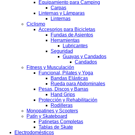
Equipamiento para Camping
Carpas
Linternas y Lámparas
Linternas
Ciclismo
Accesorios para Bicicletas
Fundas de Asientos
Herramientas
Lubricantes
Seguridad
Guayas y Candados
Candados
Fitness y Musculación
Funcional, Pilates y Yoga
Bandas Elásticas
Rueda para Abdominales
Pesas, Discos y Barras
Hand Grips
Protección y Rehabilitación
Rodilleras
Monopatines y Scooters
Patín y Skateboard
Patinetas Completas
Tablas de Skate
Electrodomésticos