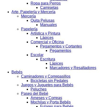
Ropa para Perros
Camisetas
Arte, Papelería y Mercería
Mercería
Quita Pelusas
Manuales
Papelería
Artística y Pintura
Lápices
Comercial y Oficina
Pegamentos y Cortantes
Pegamentos
Escolar
Escritura
Lápices
Marcadores y Resaltadores
Bebés
Caminadores y Correpasillos
Bicicletas sin Pedales
Juegos y Juguetes para Bebés
Peluches
Paseo del Bebé
Arneses y Correas
Mochilas y Porta Bebés
Fulares para Bebés