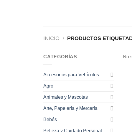
Saltar
al
contenido
INICIO
/
PRODUCTOS ETIQUETAD
CATEGORÍAS
No s
Accesorios para Vehículos
Agro
Animales y Mascotas
Arte, Papelería y Mercería
Bebés
Belleza y Cuidado Personal