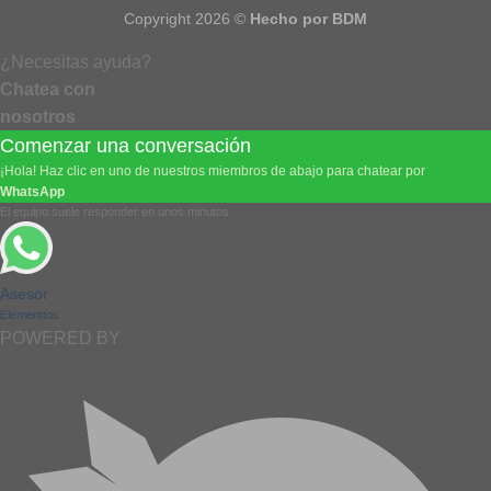
Copyright 2026 ©
Hecho por BDM
¿Necesitas ayuda?
Chatea con
nosotros
Comenzar una conversación
¡Hola! Haz clic en uno de nuestros miembros de abajo para chatear por
WhatsApp
El equipo suele responder en unos minutos.
Asesor
Elementtos
POWERED BY