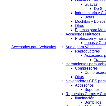
Guayas y Trabas 
Guayas
De Seg
Indumentaria y Ca
Botas
Mochilas y Bolsos
Otros
Pijamas para Mot
Accesorios Náuticos
Protección y Tran
Lonas y Cob
Accesorios para Vehículos
Audio para Vehículos
Reproductores
Accesorios 
Transm
Herramientas para Vehí
Compresores
Compresore
Otras
Navegadores GPS para 
Accesorios
Soportes
Repuestos Carros y Ca
Iluminación
Bombillos