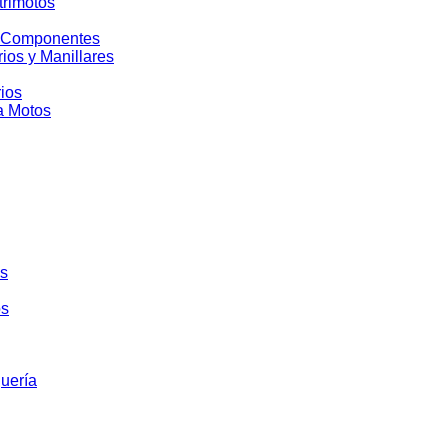
trimotos
y Componentes
ios y Manillares
ios
a Motos
s
os
quería