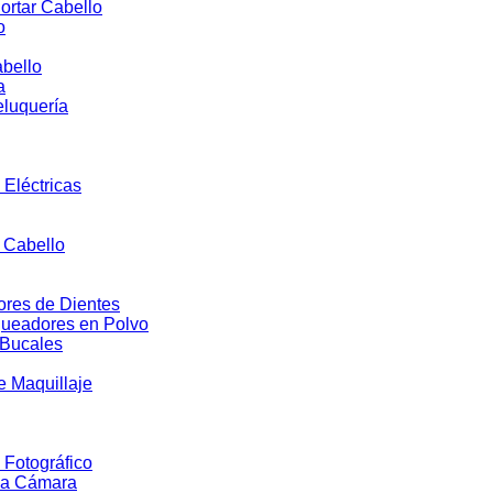
ortar Cabello
o
bello
a
eluquería
 Eléctricas
l Cabello
res de Dientes
ueadores en Polvo
 Bucales
e Maquillaje
 Fotográfico
la Cámara