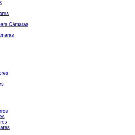
s
ores
 para Cámaras
ámaras
bres
os
rros
res
ares
lares