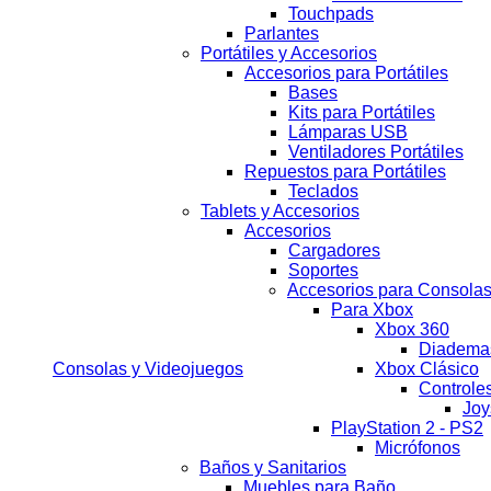
Touchpads
Parlantes
Portátiles y Accesorios
Accesorios para Portátiles
Bases
Kits para Portátiles
Lámparas USB
Ventiladores Portátiles
Repuestos para Portátiles
Teclados
Tablets y Accesorios
Accesorios
Cargadores
Soportes
Accesorios para Consola
Para Xbox
Xbox 360
Diadema
Consolas y Videojuegos
Xbox Clásico
Controles
Joy
PlayStation 2 - PS2
Micrófonos
Baños y Sanitarios
Muebles para Baño