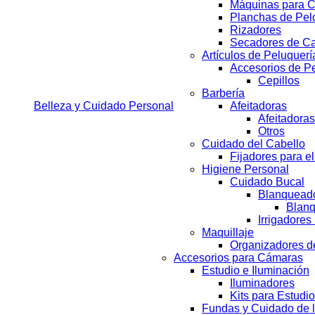
Máquinas para C
Planchas de Pel
Rizadores
Secadores de Ca
Artículos de Peluquerí
Accesorios de P
Cepillos
Barbería
Belleza y Cuidado Personal
Afeitadoras
Afeitadoras
Otros
Cuidado del Cabello
Fijadores para e
Higiene Personal
Cuidado Bucal
Blanqueado
Blanq
Irrigadores
Maquillaje
Organizadores d
Accesorios para Cámaras
Estudio e Iluminación
Iluminadores
Kits para Estudio
Fundas y Cuidado de 