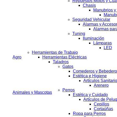
Repuestos Motos y Cua
Chasis
Manubrios 
Manubr
Seguridad Vehicular
Alarmas y Accesor
Alarmas par
Tuning
Iluminación
Lámparas
LED
Herramientas de Trabajo
Agro
Herramientas Eléctricas
Taladros
Gatos
Comederos y Bebedero
Estética e Higiene
Artículos Sanitari
Arenero
Perros
Animales y Mascotas
Estética y Cuidado
Artículos de Pelu
Cepillos
Cortaúñas
Ropa para Perros