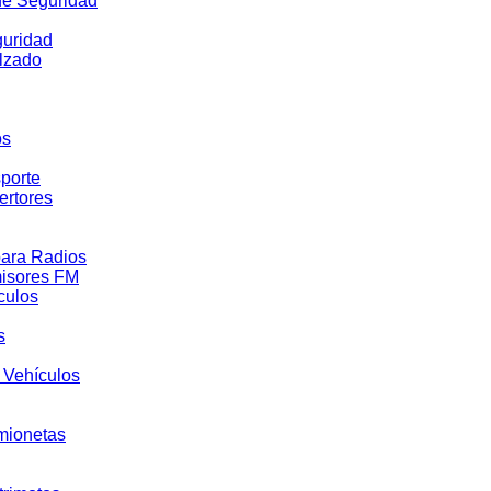
de Seguridad
uridad
lzado
os
sporte
ertores
para Radios
isores FM
culos
s
Vehículos
mionetas