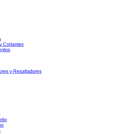
a
 Cortantes
ntos
res y Resaltadores
ello
os
s