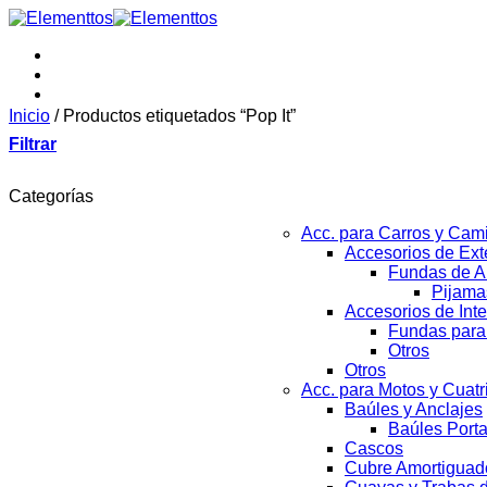
Saltar
al
contenido
Inicio
/
Productos etiquetados “Pop It”
Filtrar
Categorías
Acc. para Carros y Cam
Accesorios de Exte
Fundas de A
Pijama
Accesorios de Inte
Fundas para
Otros
Otros
Acc. para Motos y Cuat
Baúles y Anclajes
Baúles Port
Cascos
Cubre Amortiguad