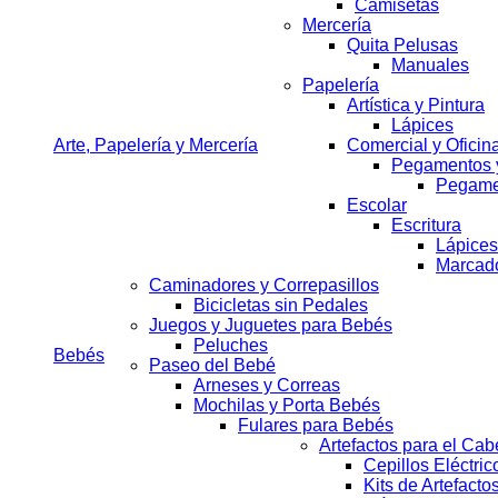
Camisetas
Mercería
Quita Pelusas
Manuales
Papelería
Artística y Pintura
Lápices
Arte, Papelería y Mercería
Comercial y Oficin
Pegamentos y
Pegame
Escolar
Escritura
Lápices
Marcado
Caminadores y Correpasillos
Bicicletas sin Pedales
Juegos y Juguetes para Bebés
Peluches
Bebés
Paseo del Bebé
Arneses y Correas
Mochilas y Porta Bebés
Fulares para Bebés
Artefactos para el Cab
Cepillos Eléctric
Kits de Artefacto