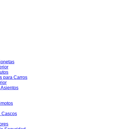
ionetas
rior
utos
s para Carros
rior
 Asientos
rimotos
a Cascos
ores