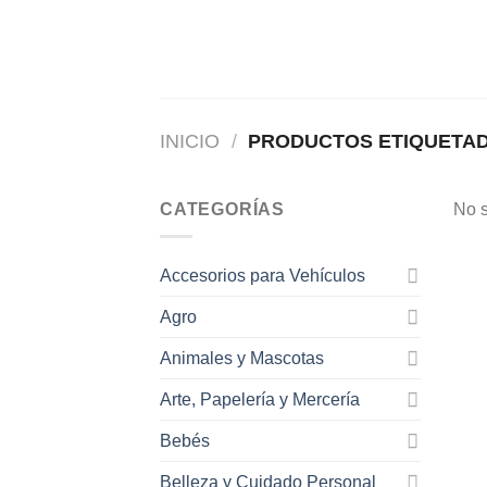
Saltar
al
contenido
INICIO
/
PRODUCTOS ETIQUETAD
CATEGORÍAS
No s
Accesorios para Vehículos
Agro
Animales y Mascotas
Arte, Papelería y Mercería
Bebés
Belleza y Cuidado Personal